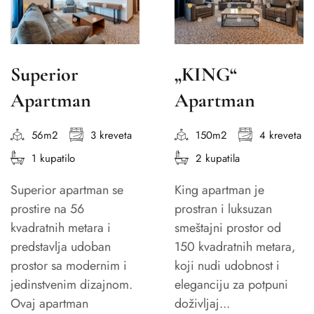
Superior
„KING“
Apartman
Apartman
56m2
3 kreveta
150m2
4 kreveta
1 kupatilo
2 kupatila
Superior apartman se
King apartman je
prostire na 56
prostran i luksuzan
kvadratnih metara i
smeštajni prostor od
predstavlja udoban
150 kvadratnih metara,
prostor sa modernim i
koji nudi udobnost i
jedinstvenim dizajnom.
eleganciju za potpuni
Ovaj apartman
doživljaj...