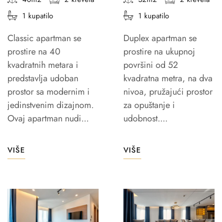
1 kupatilo
1 kupatilo
Classic apartman se
Duplex apartman se
prostire na 40
prostire na ukupnoj
kvadratnih metara i
površini od 52
predstavlja udoban
kvadratna metra, na dva
prostor sa modernim i
nivoa, pružajući prostor
jedinstvenim dizajnom.
za opuštanje i
Ovaj apartman nudi...
udobnost....
VIŠE
VIŠE