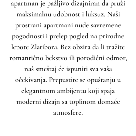
apartman je pažljivo dizajniran da pruži
maksimalnu udobnost i luksuz. Naši
prostrani apartmani nude savremene
pogodnosti i prelep pogled na prirodne
lepote Zlatibora. Bez obzira da li tražite
romantično bekstvo ili porodični odmor,
naš smeštaj će ispuniti sva vaša
očekivanja. Prepustite se opuštanju u
elegantnom ambijentu koji spaja
moderni dizajn sa toplinom domaće
atmosfere.